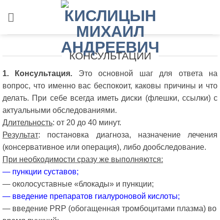
Skip
to
content
КОНСУЛЬТАЦИИ
1. Консультация.
Это основной шаг для ответа на
вопрос, что именно вас беспокоит, каковы причины и что
делать. При себе всегда иметь диски (флешки, ссылки) с
актуальными обследованиями.
Длительность
: от 20 до 40 минут.
Результат
: постановка диагноза, назначение лечения
(консервативное или операция), либо дообследование.
При необходимости сразу же выполняются:
— пункции суставов;
— околосуставные «блокады» и пункции;
— введение препаратов гиалуроновой кислоты;
— введение PRP (обогащенная тромбоцитами плазма) во