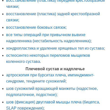
восстановление (пластика) передней крестообразной
чвязки;
восстановление (пластика) задней крестообразной
связки;
восстановление боковых связок;
все типы операций при привычном вывихе
надколенника (нестабильность надколенника);
хондропластика и удаление хрящевых тел из сустава;
остеосинтез некоторых переломов мыщелков
коленного сустава.
Плечевой сустав и надплечье
артроскопия при бурситах плеча, импинджмент-
синдроме, тендините сухожилий;
шов сухожилий вращающей манжеты (надостное,
подлопаточное, подостное);
шов (фиксация) двуглавой мышцы плеча (бицепса,
SLAP повреждения);