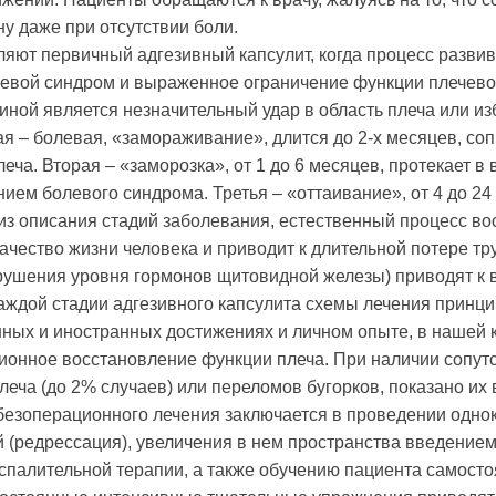
ну даже при отсутствии боли.
яют первичный адгезивный капсулит, когда процесс развив
левой синдром и выраженное ограничение функции плечевого
ной является незначительный удар в область плеча или изб
ая – болевая, «замораживание», длится до 2-х месяцев, с
еча. Вторая – «заморозка», от 1 до 6 месяцев, протекает в 
ием болевого синдрома. Третья – «оттаивание», от 4 до 2
из описания стадий заболевания, естественный процесс во
качество жизни человека и приводит к длительной потере т
арушения уровня гормонов щитовидной железы) приводят к
аждой стадии адгезивного капсулита схемы лечения принц
нных и иностранных достижениях и личном опыте, в нашей 
ионное восстановление функции плеча. При наличии соп
леча (до 2% случаев) или переломов бугорков, показано и
безоперационного лечения заключается в проведении однок
 (редрессация), увеличения в нем пространства введением 
спалительной терапии, а также обучению пациента самосто