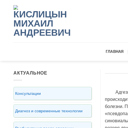
Skip
to
content
ГЛАВНАЯ
АКТУАЛЬНОЕ
Адгез
Консультации
происходи
болезни. 
Диагноз и современные технологии
«псевдопа
синовиаль
потеря дви