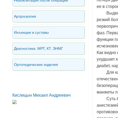
Реабилитация после операции
ее в сторо
Выдел
Артроскопия
резкий бо
первопричи
Инъекции в суставы
фаз. Перв
функции пл
исчезновен
Диагностика: МРТ, КТ, ЭНМГ
Как видно 
ухудшает 
Ортопедические изделия
диабет, н
Для к
отечестве
безоперац
манжеты п
Кислицын Михаил Андреевич
Суть 
анестезией
противово