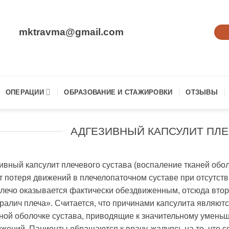
mktravma@gmail.com
ОПЕРАЦИИ
ОБРАЗОВАНИЕ И СТАЖИРОВКИ
ОТЗЫВЫ
АДГЕЗИВНЫЙ КАПСУЛИТ ПЛЕ
ивный капсулит плечевого сустава (воспаление тканей обол
т потеря движений в плечелопаточном суставе при отсутст
Плечо оказывается фактически обездвиженным, отсюда вто
ралич плеча». Считается, что причинами капсулита являют
ной оболочке сустава, приводящие к значительному уменьше
жений. Пациенты обращаются к врачу, жалуясь на то, что с