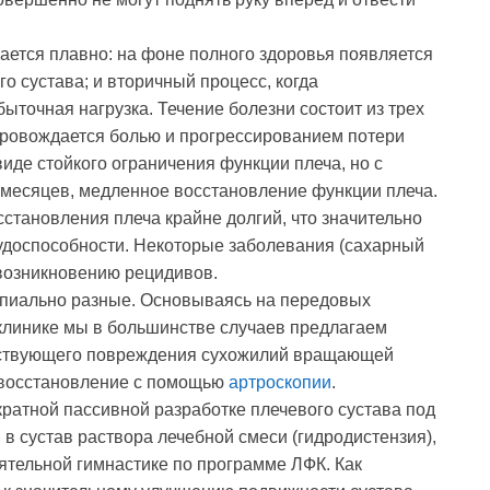
ается плавно: на фоне полного здоровья появляется
 сустава; и вторичный процесс, когда
ыточная нагрузка. Течение болезни состоит из трех
опровождается болью и прогрессированием потери
виде стойкого ограничения функции плеча, но с
4 месяцев, медленное восстановление функции плеча.
сстановления плеча крайне долгий, что значительно
рудоспособности. Некоторые заболевания (сахарный
 возникновению рецидивов.
ипиально разные. Основываясь на передовых
клинике мы в большинстве случаев предлагаем
утствующего повреждения сухожилий вращающей
х восстановление с помощью
артроскопии
.
ратной пассивной разработке плечевого сустава под
в сустав раствора лечебной смеси (гидродистензия),
ятельной гимнастике по программе ЛФК. Как